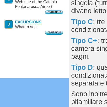
singola (tu
Web site of the Catania
Fontanarossa Airport
divano lett
read more
Tipo C
: tr
EXCURSIONS
3
What to see
condizionat
read more
Tipo C+
: t
camera sing
bagni.
Tipo D
: qu
condizionat
separata e 
Sono inoltre
bifamiliare 