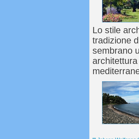
Lo stile arc
tradizione d
sembrano un
architettura
mediterrane