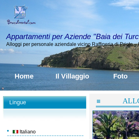
Appartamenti per Aziende "Baia dei Turch
Alloggi per personale aziendale vicino Raffineria di Priolo –
Home
Il Villaggio
Foto
ALL
Lingue
Italiano