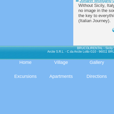
Johann Wolfgang 
Without Sicily, Ita
no image in the soul
the key to everyth
(Italian Journey).
BRUCOLIRENTAL - Sicily V
Arcile S.R.L. - C.da Arcile Lotto G10 - 96011
Home
Village
Gallery
Excursions
Apartments
Directions