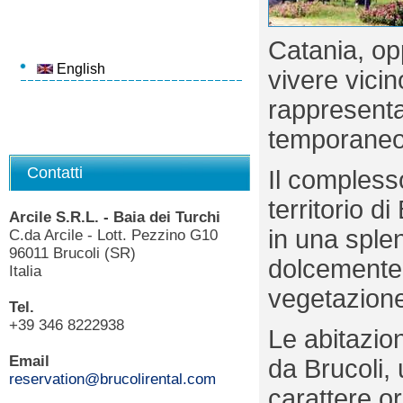
Catania, op
English
vivere vicin
rappresenta
temporaneo i
Contatti
Il complesso
territorio d
Arcile S.R.L. - Baia dei Turchi
in una sple
C.da Arcile - Lott. Pezzino G10
96011 Brucoli (SR)
dolcemente 
Italia
vegetazione
Tel.
+39 346 8222938
Le abitazion
Email
da Brucoli,
reservation@brucolirental.com
carattere or