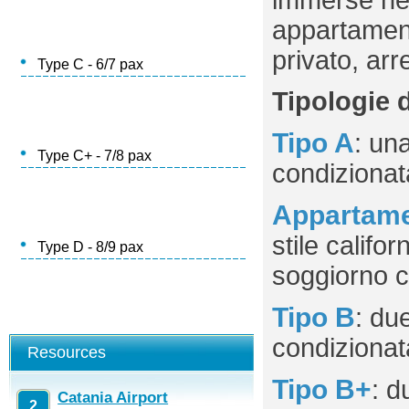
immerse nel
appartamenti
privato, arr
Type C - 6/7 pax
Tipologie 
Tipo A
: un
Type C+ - 7/8 pax
condizionat
Appartame
stile calif
Type D - 8/9 pax
soggiorno c
Tipo B
: du
condizionat
Resources
Tipo B+
: d
Catania Airport
2