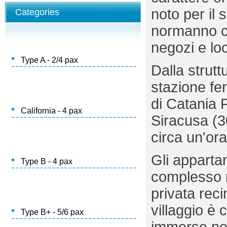
noto per il 
Categories
normanno che
negozi e loc
Type A - 2/4 pax
Dalla strutt
stazione fer
di Catania 
California - 4 pax
Siracusa (3
circa un'ora
Gli appartam
Type B - 4 pax
complesso r
privata reci
villaggio è
Type B+ - 5/6 pax