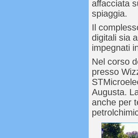
affacciata s
spiaggia.
Il complesso
digitali sia
impegnati in
Nel corso de
presso Wizz
STMicroelec
Augusta. L
anche per t
petrolchimic